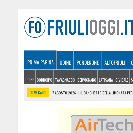
PRIMA PAGINA
UDINE
PORDENONE
ALTOFRIULI
UDINE
CODROIPO
TAVAGNACCO
CERVIGNANO
LATISANA
CIVIDALE
S
TEMI CALDI
7 AGOSTO 2026
|
IL BANCHETTO DELLA LIMONATA PER 
7 AGOSTO 2026
|
EMERGENZA INCENDI IN FRIULI: CINQUE ROGHI ANCO
7 AGOSTO 2026
|
“MÖČIZÄ ANU IT”: A OSEACCO TORNA LA FESTA DEL
7 AGOSTO 2026
|
UN TAP, 10 BIGLIETTI: SUI BUS DI UDINE ARRIVA 