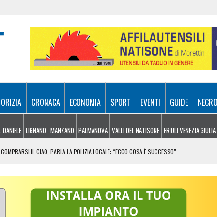
GORIZIA
CRONACA
ECONOMIA
SPORT
EVENTI
GUIDE
NECRO
. DANIELE
LIGNANO
MANZANO
PALMANOVA
VALLI DEL NATISONE
FRIULI VENEZIA GIULIA
COMPRARSI IL CIAO, PARLA LA POLIZIA LOCALE: “ECCO COSA È SUCCESSO”
RA ATTIVI, ELICOTTERI IN AZIONE SUI MONTI
 FRICO RESIANO TRA SAPORE, TRADIZIONE E MEMORIA
IL CONTACTLESS PER VIAGGIARE IN GRUPPO