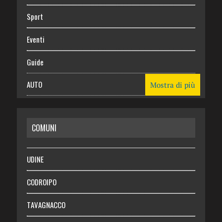
Sport
Eventi
Guide
AUTO
Mostra di più
CASA
COMUNI
RISPARMIO
SALUTE
UDINE
Necrologie
CODROIPO
Chi siamo
TAVAGNACCO
Abbonati