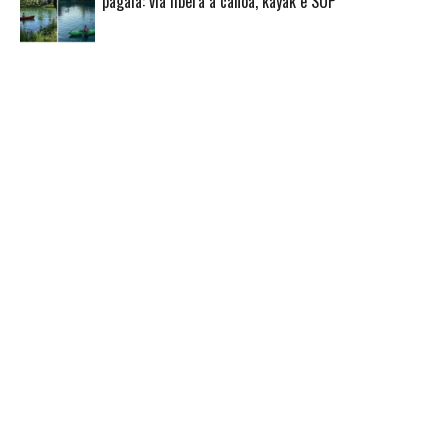
pagaia: via libera a canoa, kayak e SUP