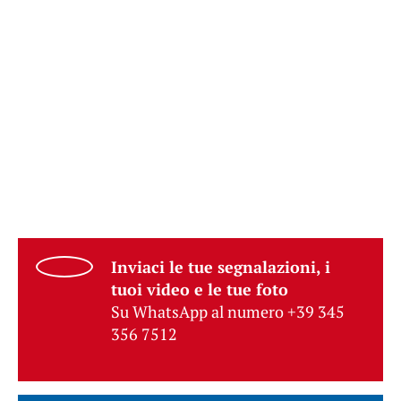
Inviaci le tue segnalazioni, i
tuoi video e le tue foto
Su WhatsApp al numero +39 345
356 7512