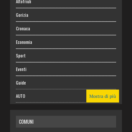
Altofriuli
Gorizia
Cronaca
Economia
Sport
Eventi
Guide
AUTO
Mostra di più
CASA
COMUNI
RISPARMIO