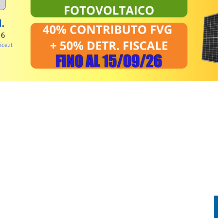
G: IN UN SOLO MESE BOLLETTE SU DI OLTRE IL 10%