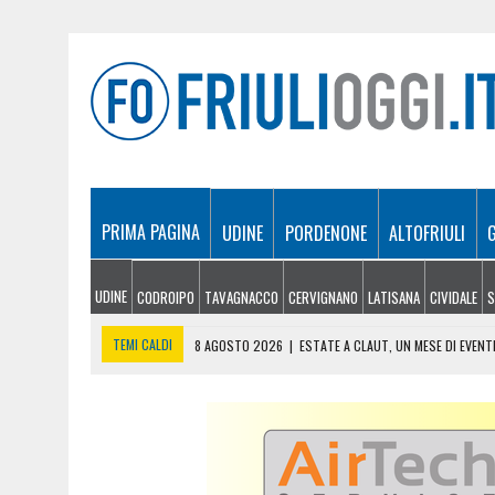
PRIMA PAGINA
UDINE
PORDENONE
ALTOFRIULI
UDINE
CODROIPO
TAVAGNACCO
CERVIGNANO
LATISANA
CIVIDALE
S
TEMI CALDI
8 AGOSTO 2026
|
ESTATE A CLAUT, UN MESE DI EVEN
8 AGOSTO 2026
|
ULTRALEGGERO PRECIPITA A PASIANO E FINISCE 
7 AGOSTO 2026
|
ESTATE E CANI, SCATTANO I CONTROLLI IN FVG: N
7 AGOSTO 2026
|
IL BANCHETTO DELLA LIMONATA PER COMPRARSI IL 