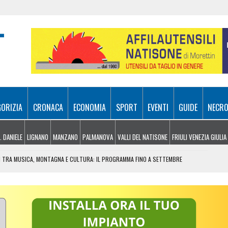
GORIZIA
CRONACA
ECONOMIA
SPORT
EVENTI
GUIDE
NECRO
. DANIELE
LIGNANO
MANZANO
PALMANOVA
VALLI DEL NATISONE
FRIULI VENEZIA GIULIA
TI TRA MUSICA, MONTAGNA E CULTURA: IL PROGRAMMA FINO A SETTEMBRE
INCASTRATO SU UN ALBERO: PASSEGGERO GRAVISSIMO
EL MIRINO ABBANDONI E REGOLE NON RISPETTATE
CIAO, PARLA LA POLIZIA LOCALE: “ECCO COSA È SUCCESSO”