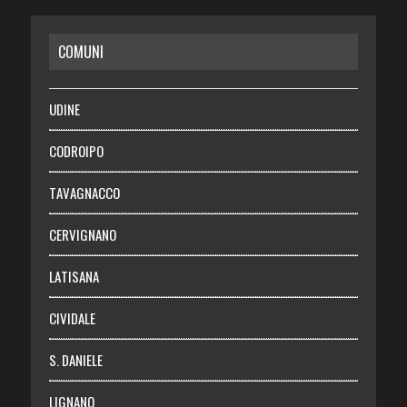
CASA
COMUNI
RISPARMIO
SALUTE
UDINE
Necrologie
CODROIPO
Chi siamo
TAVAGNACCO
Abbonati
CERVIGNANO
Login
LATISANA
CIVIDALE
S. DANIELE
LIGNANO