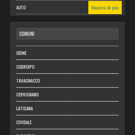
AUTO
Mostra di più
CASA
COMUNI
RISPARMIO
SALUTE
UDINE
Necrologie
CODROIPO
Chi siamo
TAVAGNACCO
Abbonati
CERVIGNANO
Login
LATISANA
CIVIDALE