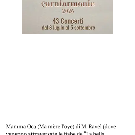
Mamma Oca (Ma mère l’oye) di M. Ravel (dove
vengono attraversate le fiabe de “La bella