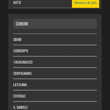
AUTO
Mostra di più
CASA
COMUNI
RISPARMIO
SALUTE
UDINE
Necrologie
CODROIPO
Chi siamo
TAVAGNACCO
Abbonati
CERVIGNANO
Login
LATISANA
CIVIDALE
S. DANIELE