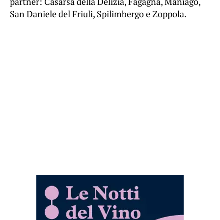
partner: Casarsa della Delizia, Fagagna, Maniago,
San Daniele del Friuli, Spilimbergo e Zoppola.