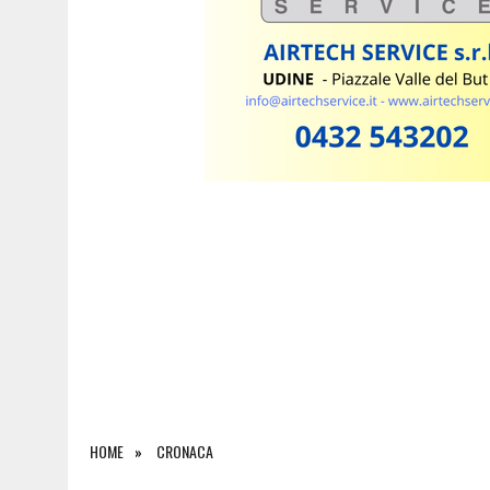
7 AGOSTO 2026
|
ESTATE E CANI, SCATTANO I CONTROLLI IN FVG: N
HOME
CRONACA