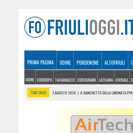
PRIMA PAGINA
UDINE
PORDENONE
ALTOFRIULI
UDINE
CODROIPO
TAVAGNACCO
CERVIGNANO
LATISANA
CIVIDALE
S
TEMI CALDI
7 AGOSTO 2026
|
IL BANCHETTO DELLA LIMONATA PER 
7 AGOSTO 2026
|
EMERGENZA INCENDI IN FRIULI: CINQUE ROGHI ANCO
7 AGOSTO 2026
|
“MÖČIZÄ ANU IT”: A OSEACCO TORNA LA FESTA DEL
7 AGOSTO 2026
|
UN TAP, 10 BIGLIETTI: SUI BUS DI UDINE ARRIVA 