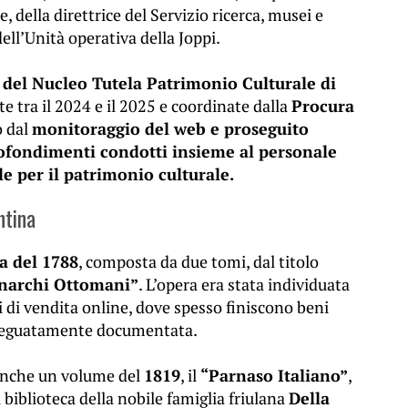
 della direttrice del Servizio ricerca, musei e
ell’Unità operativa della Joppi.
 del Nucleo Tutela Patrimonio Culturale di
te tra il 2024 e il 2025 e coordinate dalla
Procura
o dal
monitoraggio del web e proseguito
rofondimenti condotti insieme al personale
le per il patrimonio culturale.
ntina
a del 1788
, composta da due tomi, dal titolo
Monarchi Ottomani”
. L’opera era stata individuata
li di vendita online, dove spesso finiscono beni
 adeguatamente documentata.
 anche un volume del
1819
, il
“Parnaso Italiano”
,
a biblioteca della nobile famiglia friulana
Della