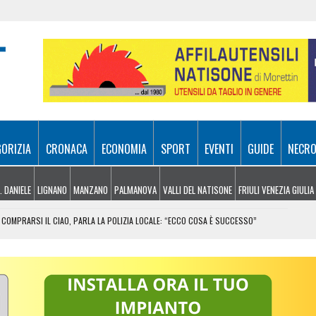
GORIZIA
CRONACA
ECONOMIA
SPORT
EVENTI
GUIDE
NECRO
. DANIELE
LIGNANO
MANZANO
PALMANOVA
VALLI DEL NATISONE
FRIULI VENEZIA GIULIA
COMPRARSI IL CIAO, PARLA LA POLIZIA LOCALE: “ECCO COSA È SUCCESSO”
RA ATTIVI, ELICOTTERI IN AZIONE SUI MONTI
 FRICO RESIANO TRA SAPORE, TRADIZIONE E MEMORIA
IL CONTACTLESS PER VIAGGIARE IN GRUPPO