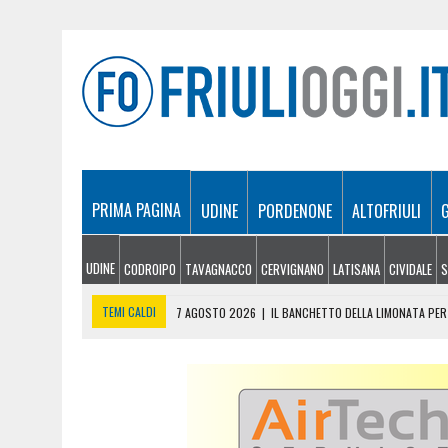
PRIMA PAGINA
UDINE
PORDENONE
ALTOFRIULI
UDINE
CODROIPO
TAVAGNACCO
CERVIGNANO
LATISANA
CIVIDALE
S
TEMI CALDI
7 AGOSTO 2026
|
IL BANCHETTO DELLA LIMONATA PER 
7 AGOSTO 2026
|
EMERGENZA INCENDI IN FRIULI: CINQUE ROGHI ANCO
7 AGOSTO 2026
|
“MÖČIZÄ ANU IT”: A OSEACCO TORNA LA FESTA DEL
7 AGOSTO 2026
|
UN TAP, 10 BIGLIETTI: SUI BUS DI UDINE ARRIVA 