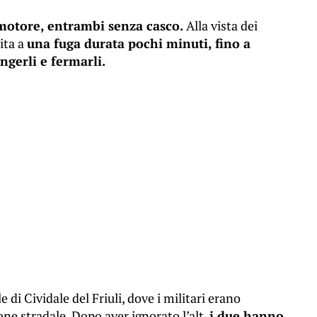
motore, entrambi senza casco.
Alla vista dei
ita a
una fuga durata pochi minuti, fino a
ngerli e fermarli.
e di Cividale del Friuli, dove i militari erano
ione stradale. Dopo aver ignorato l’alt,
i due hanno