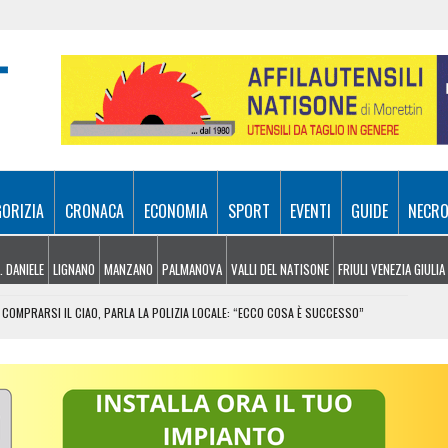
GORIZIA
CRONACA
ECONOMIA
SPORT
EVENTI
GUIDE
NECRO
. DANIELE
LIGNANO
MANZANO
PALMANOVA
VALLI DEL NATISONE
FRIULI VENEZIA GIULIA
COMPRARSI IL CIAO, PARLA LA POLIZIA LOCALE: “ECCO COSA È SUCCESSO”
RA ATTIVI, ELICOTTERI IN AZIONE SUI MONTI
 FRICO RESIANO TRA SAPORE, TRADIZIONE E MEMORIA
IL CONTACTLESS PER VIAGGIARE IN GRUPPO