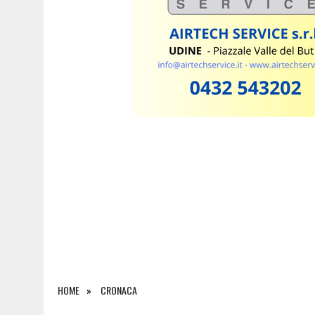
7 AGOSTO 2026
|
ESTATE E CANI, SCATTANO I CONTROLLI IN FVG: N
HOME
CRONACA