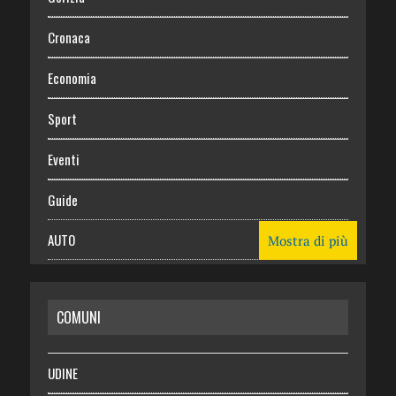
Cronaca
Economia
Sport
Eventi
Guide
AUTO
Mostra di più
CASA
COMUNI
RISPARMIO
SALUTE
UDINE