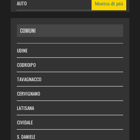
AUTO
Mostra di più
CASA
COMUNI
RISPARMIO
SALUTE
UDINE
Necrologie
CODROIPO
Chi siamo
TAVAGNACCO
Abbonati
CERVIGNANO
Login
LATISANA
CIVIDALE
S. DANIELE