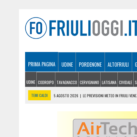
PRIMA PAGINA
UDINE
PORDENONE
ALTOFRIULI
UDINE
CODROIPO
TAVAGNACCO
CERVIGNANO
LATISANA
CIVIDALE
S
TEMI CALDI
5 AGOSTO 2026
|
LE PREVISIONI METEO IN FRIULI VENE
5 AGOSTO 2026
|
SICCITÀ E CARENZA D’ACQUA, LE AZIENDE AGRICOLE
5 AGOSTO 2026
|
LO YEMEN DOPO IL CROLLO DELLA TREGUA: CRISI P
5 AGOSTO 2026
|
ORIGINARIO DI BANNIA TRA I MORTI DI MARCINELLE