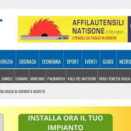
GORIZIA
CRONACA
ECONOMIA
SPORT
EVENTI
GUIDE
NECRO
. DANIELE
LIGNANO
MANZANO
PALMANOVA
VALLI DEL NATISONE
FRIULI VENEZIA GIULIA
ZIA GIULIA DI GIOVEDÌ 6 AGOSTO
 UDINESI SEMPRE PIÙ IN DIFFICOLTÀ
OLITICHE ED ECONOMICHE RIDISEGNANO LO SCENARIO
: PIETRO BASSO IDENTIFICATO DOPO 70 ANNI