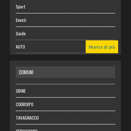
Sport
Eventi
Guide
AUTO
Mostra di più
CASA
COMUNI
RISPARMIO
SALUTE
UDINE
Necrologie
CODROIPO
Chi siamo
TAVAGNACCO
Abbonati
CERVIGNANO