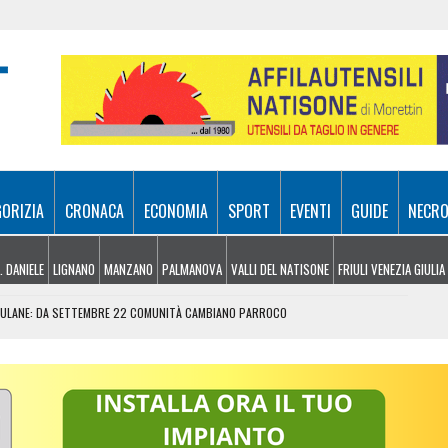
GORIZIA
CRONACA
ECONOMIA
SPORT
EVENTI
GUIDE
NECRO
. DANIELE
LIGNANO
MANZANO
PALMANOVA
VALLI DEL NATISONE
FRIULI VENEZIA GIULIA
RIULANE: DA SETTEMBRE 22 COMUNITÀ CAMBIANO PARROCO
N CUCINA: IPOTESI GUASTO ELETTRICO
ONSIGNOR LAMBA, SCATTA L’ALLERTA
AMME DOMATE TRA TREBICIANO E PADRICIANO