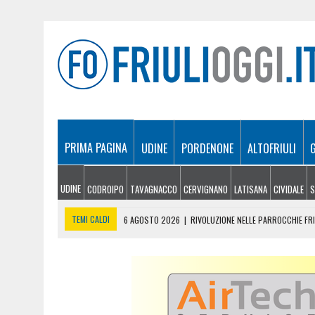
PRIMA PAGINA
UDINE
PORDENONE
ALTOFRIULI
UDINE
CODROIPO
TAVAGNACCO
CERVIGNANO
LATISANA
CIVIDALE
S
TEMI CALDI
6 AGOSTO 2026
|
RIVOLUZIONE NELLE PARROCCHIE F
6 AGOSTO 2026
|
INCENDIO IN UNA CASA DI SPILIMBERGO, FIAMME I
6 AGOSTO 2026
|
“SONO L’ARCIVESCOVO”: FALSE EMAIL A NOME DI M
6 AGOSTO 2026
|
DUE NUOVI INCENDI IN POCHE ORE SUL CARSO, FI