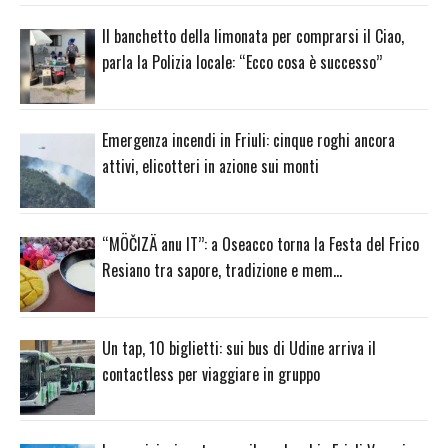
Il banchetto della limonata per comprarsi il Ciao,
parla la Polizia locale: “Ecco cosa è successo”
Emergenza incendi in Friuli: cinque roghi ancora
attivi, elicotteri in azione sui monti
“MÖČIZÄ anu IT”: a Oseacco torna la Festa del Frico
Resiano tra sapore, tradizione e mem…
Un tap, 10 biglietti: sui bus di Udine arriva il
contactless per viaggiare in gruppo