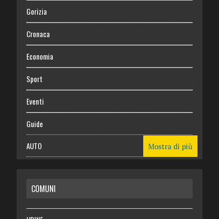
Gorizia
Cronaca
Economia
Sport
Eventi
Guide
AUTO
Mostra di più
CASA
COMUNI
RISPARMIO
SALUTE