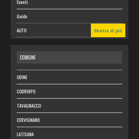
Eventi
Guide
AUTO
Mostra di più
CASA
COMUNI
RISPARMIO
SALUTE
UDINE
Necrologie
CODROIPO
Chi siamo
TAVAGNACCO
Abbonati
CERVIGNANO
Login
LATISANA