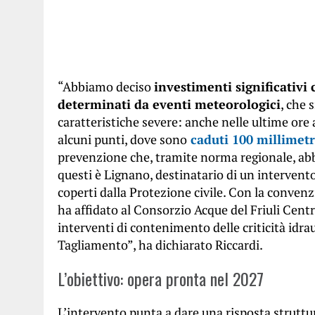
“Abbiamo deciso
investimenti significativi
determinati da eventi meteorologici
, che 
caratteristiche severe: anche nelle ultime ore
alcuni punti, dove sono
caduti 100 millimetr
prevenzione che, tramite norma regionale, ab
questi è Lignano, destinatario di un intervento
coperti dalla Protezione civile. Con la conve
ha affidato al Consorzio Acque del Friuli Centra
interventi di contenimento delle criticità idrau
Tagliamento”, ha dichiarato Riccardi.
L’obiettivo: opera pronta nel 2027
L’intervento punta a dare una risposta struttu