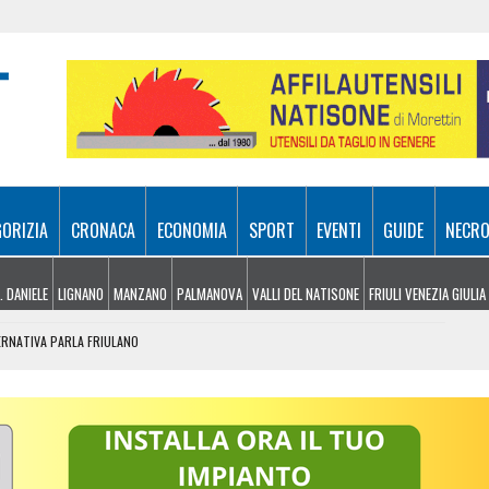
GORIZIA
CRONACA
ECONOMIA
SPORT
EVENTI
GUIDE
NECRO
. DANIELE
LIGNANO
MANZANO
PALMANOVA
VALLI DEL NATISONE
FRIULI VENEZIA GIULIA
ERNATIVA PARLA FRIULANO
DE E QUANTI ANNI HA CHI COMPRA CASA
ER LE IMPRESE SOCIALI DELLA CARNIA
AGGE, LA REGIONE CONFERMA IL SOSTEGNO