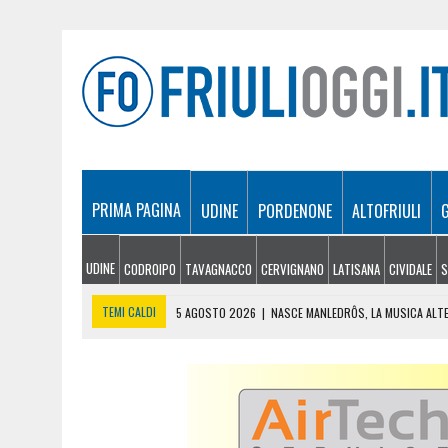
PRIMA PAGINA
UDINE
PORDENONE
ALTOFRIULI
UDINE
CODROIPO
TAVAGNACCO
CERVIGNANO
LATISANA
CIVIDALE
S
TEMI CALDI
5 AGOSTO 2026
|
NASCE MANLEDRÔS, LA MUSICA ALT
5 AGOSTO 2026
|
MUTUI IN FRIULI VENEZIA GIULIA, QUANTO SI CHIE
5 AGOSTO 2026
|
APRE IL BANDO RESILIENCE: NUOVE OPPORTUNITÀ P
5 AGOSTO 2026
|
LIGNANO PREPARA NUOVI RIPASCIMENTI DELLE SPI