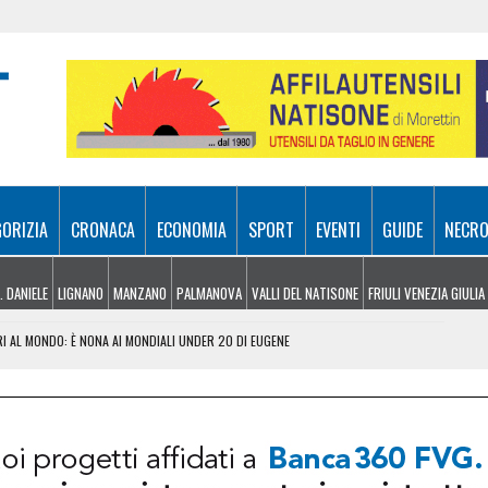
GORIZIA
CRONACA
ECONOMIA
SPORT
EVENTI
GUIDE
NECRO
. DANIELE
LIGNANO
MANZANO
PALMANOVA
VALLI DEL NATISONE
FRIULI VENEZIA GIULIA
I AL MONDO: È NONA AI MONDIALI UNDER 20 DI EUGENE
MULTA PER UN’AZIENDA DELL’ALTO FRIULI
TTA LA DROGA: ARRESTATO 28ENNE A UDINE
LIA, LA REGIONE CHIEDE LO STATO D’EMERGENZA