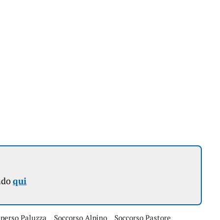
ndo
qui
sperso Paluzza
Soccorso Alpino
Soccorso Pastore