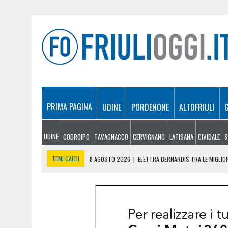
PRIMA PAGINA
UDINE
PORDENONE
ALTOFRIULI
UDINE
CODROIPO
TAVAGNACCO
CERVIGNANO
LATISANA
CIVIDALE
S
TEMI CALDI
8 AGOSTO 2026
|
ELETTRA BERNARDIS TRA LE MIGLIOR
8 AGOSTO 2026
|
BURRO E FORMAGGI VENDUTI COME FRIULANI, MAXI 
8 AGOSTO 2026
|
TENTA DI FUGGIRE ALLA VISTA DELLA POLIZIA E GE
8 AGOSTO 2026
|
SICCITÀ SEMPRE PIÙ GRAVE IN FRIULI VENEZIA GIU