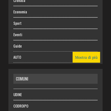
Cronaca
Economia
Sport
Eventi
Guide
AUTO
Mostra di più
CASA
COMUNI
RISPARMIO
SALUTE
UDINE
Necrologie
CODROIPO