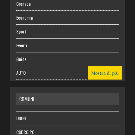
Cronaca
Economia
Sport
Eventi
Guide
AUTO
Mostra di più
CASA
COMUNI
RISPARMIO
SALUTE
UDINE
Necrologie
CODROIPO