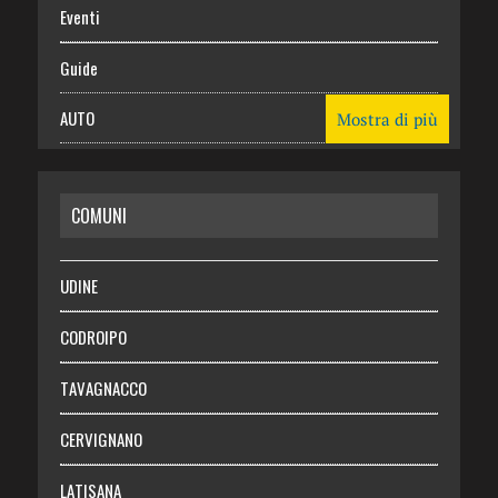
Eventi
Guide
AUTO
Mostra di più
CASA
COMUNI
RISPARMIO
SALUTE
UDINE
Necrologie
CODROIPO
Chi siamo
TAVAGNACCO
Abbonati
CERVIGNANO
Login
LATISANA