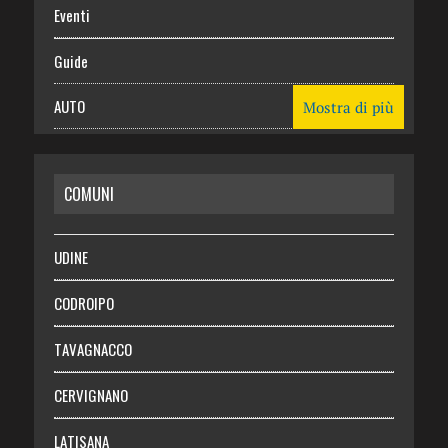
Eventi
Guide
AUTO
Mostra di più
CASA
COMUNI
RISPARMIO
SALUTE
UDINE
Necrologie
CODROIPO
Chi siamo
TAVAGNACCO
Abbonati
CERVIGNANO
Login
LATISANA