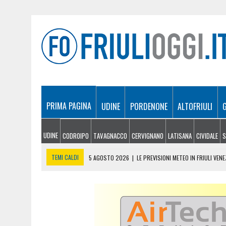
PRIMA PAGINA
UDINE
PORDENONE
ALTOFRIULI
UDINE
CODROIPO
TAVAGNACCO
CERVIGNANO
LATISANA
CIVIDALE
S
TEMI CALDI
5 AGOSTO 2026
|
LE PREVISIONI METEO IN FRIULI VENE
5 AGOSTO 2026
|
SICCITÀ E CARENZA D’ACQUA, LE AZIENDE AGRICOLE
5 AGOSTO 2026
|
LO YEMEN DOPO IL CROLLO DELLA TREGUA: CRISI P
5 AGOSTO 2026
|
ORIGINARIO DI BANNIA TRA I MORTI DI MARCINELLE