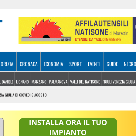
GORIZIA
CRONACA
ECONOMIA
SPORT
EVENTI
GUIDE
NECRO
. DANIELE
LIGNANO
MANZANO
PALMANOVA
VALLI DEL NATISONE
FRIULI VENEZIA GIULIA
ZIA GIULIA DI GIOVEDÌ 6 AGOSTO
 UDINESI SEMPRE PIÙ IN DIFFICOLTÀ
OLITICHE ED ECONOMICHE RIDISEGNANO LO SCENARIO
: PIETRO BASSO IDENTIFICATO DOPO 70 ANNI