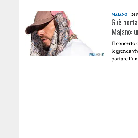
MAJANO
24 
Guè porta
Majano: un
Il concerto 
leggenda viv
portare l’u