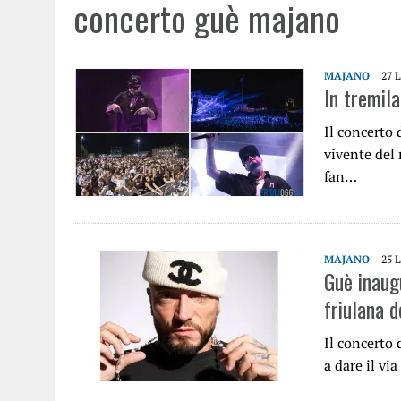
concerto guè majano
MAJANO
27 
In tremila
Il concerto 
vivente del 
fan…
MAJANO
25 
Guè inaugu
friulana 
Il concerto 
a dare il vi