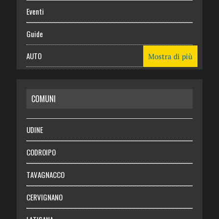
Eventi
Guide
AUTO
Mostra di più
CASA
COMUNI
RISPARMIO
SALUTE
UDINE
Necrologie
CODROIPO
Chi siamo
TAVAGNACCO
Abbonati
CERVIGNANO
Login