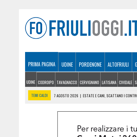
PRIMA PAGINA
UDINE
PORDENONE
ALTOFRIULI
UDINE
CODROIPO
TAVAGNACCO
CERVIGNANO
LATISANA
CIVIDALE
S
TEMI CALDI
7 AGOSTO 2026
|
ESTATE E CANI, SCATTANO I CONTRO
7 AGOSTO 2026
|
IL BANCHETTO DELLA LIMONATA PER COMPRARSI IL 
7 AGOSTO 2026
|
EMERGENZA INCENDI IN FRIULI: CINQUE ROGHI ANCO
7 AGOSTO 2026
|
“MÖČIZÄ ANU IT”: A OSEACCO TORNA LA FESTA DEL