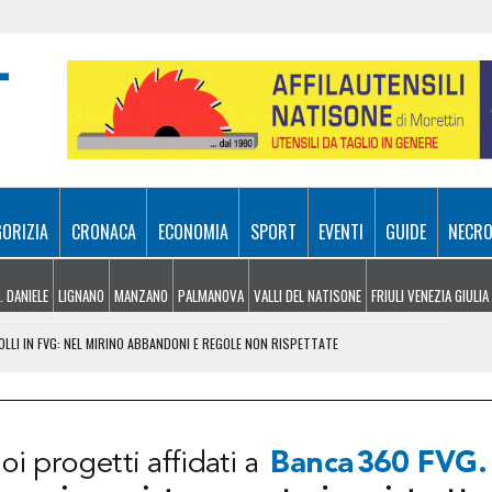
GORIZIA
CRONACA
ECONOMIA
SPORT
EVENTI
GUIDE
NECRO
. DANIELE
LIGNANO
MANZANO
PALMANOVA
VALLI DEL NATISONE
FRIULI VENEZIA GIULIA
LLI IN FVG: NEL MIRINO ABBANDONI E REGOLE NON RISPETTATE
CIAO, PARLA LA POLIZIA LOCALE: “ECCO COSA È SUCCESSO”
RA ATTIVI, ELICOTTERI IN AZIONE SUI MONTI
 FRICO RESIANO TRA SAPORE, TRADIZIONE E MEMORIA