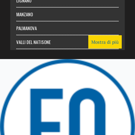
LIGNANO
MANZANO
PALMANOVA
VALLI DEL NATISONE
Mostra di più
Friuli Venezia Giulia
TRICESIMO
TARCENTO
GEMONA DEL FRIULI
TOLMEZZO
TARVISIO