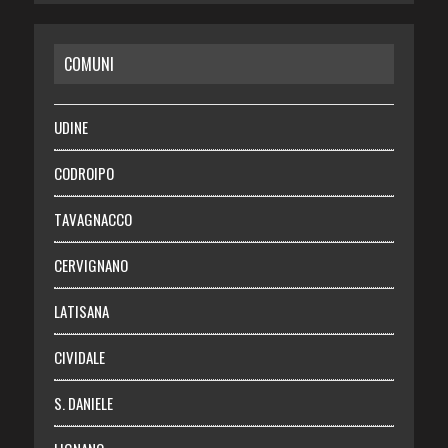
CASA
COMUNI
RISPARMIO
SALUTE
UDINE
Necrologie
CODROIPO
Chi siamo
TAVAGNACCO
Abbonati
CERVIGNANO
Login
LATISANA
CIVIDALE
S. DANIELE