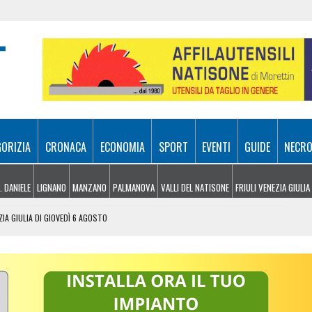
GORIZIA
CRONACA
ECONOMIA
SPORT
EVENTI
GUIDE
NECRO
. DANIELE
LIGNANO
MANZANO
PALMANOVA
VALLI DEL NATISONE
FRIULI VENEZIA GIULIA
ZIA GIULIA DI GIOVEDÌ 6 AGOSTO
 UDINESI SEMPRE PIÙ IN DIFFICOLTÀ
OLITICHE ED ECONOMICHE RIDISEGNANO LO SCENARIO
: PIETRO BASSO IDENTIFICATO DOPO 70 ANNI