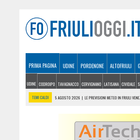
PRIMA PAGINA
UDINE
PORDENONE
ALTOFRIULI
UDINE
CODROIPO
TAVAGNACCO
CERVIGNANO
LATISANA
CIVIDALE
S
TEMI CALDI
5 AGOSTO 2026
|
LE PREVISIONI METEO IN FRIULI VENE
5 AGOSTO 2026
|
SICCITÀ E CARENZA D’ACQUA, LE AZIENDE AGRICOLE
5 AGOSTO 2026
|
LO YEMEN DOPO IL CROLLO DELLA TREGUA: CRISI P
5 AGOSTO 2026
|
ORIGINARIO DI BANNIA TRA I MORTI DI MARCINELLE