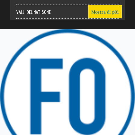
VALLI DEL NATISONE
Mostra di più
Friuli Venezia Giulia
TRICESIMO
TARCENTO
GEMONA DEL FRIULI
TOLMEZZO
TARVISIO