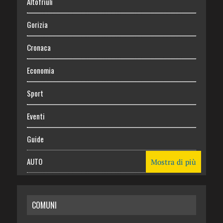
Altofriuli
Gorizia
Cronaca
Economia
Sport
Eventi
Guide
AUTO
Mostra di più
CASA
COMUNI
RISPARMIO