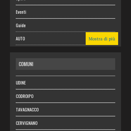
Eventi
Guide
AUTO
Mostra di più
CASA
COMUNI
RISPARMIO
SALUTE
UDINE
Necrologie
CODROIPO
Chi siamo
TAVAGNACCO
Abbonati
CERVIGNANO