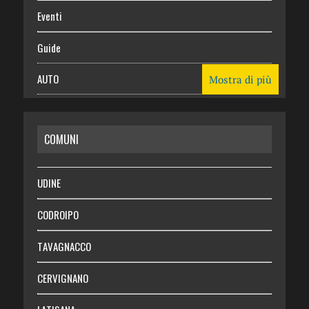
Eventi
Guide
AUTO
Mostra di più
CASA
COMUNI
RISPARMIO
SALUTE
UDINE
Necrologie
CODROIPO
Chi siamo
TAVAGNACCO
Abbonati
CERVIGNANO
Login