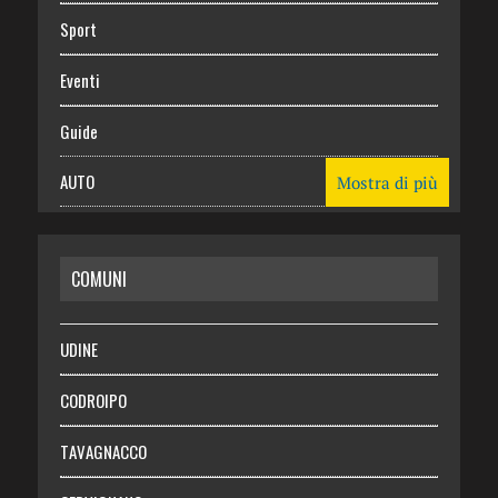
Sport
Eventi
Guide
AUTO
Mostra di più
CASA
COMUNI
RISPARMIO
SALUTE
UDINE
Necrologie
CODROIPO
Chi siamo
TAVAGNACCO
Abbonati