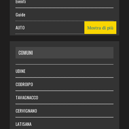
Eventi
Guide
AUTO
Mostra di più
CASA
COMUNI
RISPARMIO
SALUTE
UDINE
Necrologie
CODROIPO
Chi siamo
TAVAGNACCO
Abbonati
CERVIGNANO
Login
LATISANA