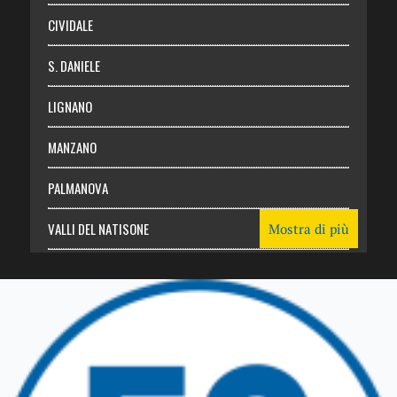
CIVIDALE
S. DANIELE
LIGNANO
MANZANO
PALMANOVA
VALLI DEL NATISONE
Mostra di più
Friuli Venezia Giulia
TRICESIMO
TARCENTO
GEMONA DEL FRIULI