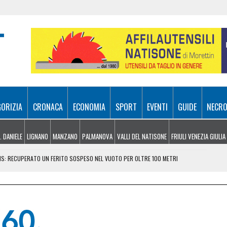
GORIZIA
CRONACA
ECONOMIA
SPORT
EVENTI
GUIDE
NECRO
. DANIELE
LIGNANO
MANZANO
PALMANOVA
VALLI DEL NATISONE
FRIULI VENEZIA GIULIA
URIS: RECUPERATO UN FERITO SOSPESO NEL VUOTO PER OLTRE 100 METRI
TRADE: IN MOLTI HANNO DECISO DI ANTICIPARE LA PARTENZA
ESSO PER LA FESTA DELLE IMPRESE
VOLA IN VIETNAM PER RAPPRESENTARE L’ITALIA