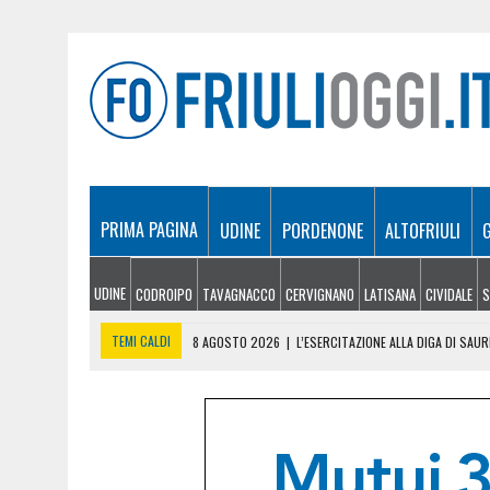
PRIMA PAGINA
UDINE
PORDENONE
ALTOFRIULI
UDINE
CODROIPO
TAVAGNACCO
CERVIGNANO
LATISANA
CIVIDALE
S
TEMI CALDI
8 AGOSTO 2026
|
L’ESERCITAZIONE ALLA DIGA DI SA
8 AGOSTO 2026
|
ESODO D’AGOSTO, TRAFFICO INTENSO SULLE AUTOS
8 AGOSTO 2026
|
IL PALMARINO SI METTE IN VETRINA: GRANDE SUCC
8 AGOSTO 2026
|
UNA FRIULANA A MISS WORLD: LUCREZIA MANGILLI 