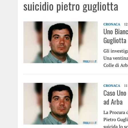
suicidio pietro gugliotta
CRONACA
12
Uno Bianc
Gugliotta
Gli investig
Una ventina 
Colle di Ar
CRONACA
11
Caso Uno 
ad Arba
La Procura d
Pietro Gugl
suicida lo 