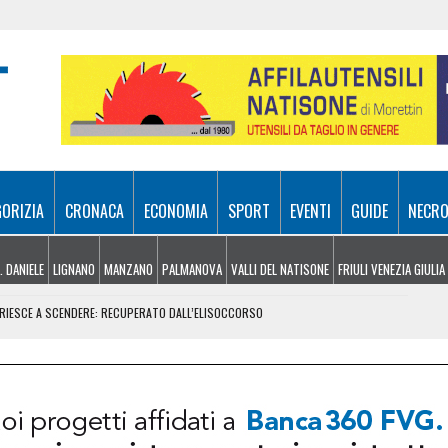
GORIZIA
CRONACA
ECONOMIA
SPORT
EVENTI
GUIDE
NECRO
. DANIELE
LIGNANO
MANZANO
PALMANOVA
VALLI DEL NATISONE
FRIULI VENEZIA GIULIA
N RIESCE A SCENDERE: RECUPERATO DALL’ELISOCCORSO
VENERDÌ 7 AGOSTO
SA A 10 METRI DA TERRA
E, ARRIVANO I TEMPORALI MA NON BASTA