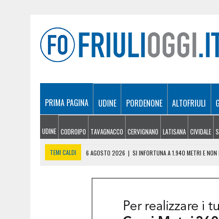
PRIMA PAGINA
UDINE
PORDENONE
ALTOFRIULI
UDINE
CODROIPO
TAVAGNACCO
CERVIGNANO
LATISANA
CIVIDALE
S
TEMI CALDI
6 AGOSTO 2026
|
SI INFORTUNA A 1.940 METRI E NO
6 AGOSTO 2026
|
LE PREVISIONI METEO IN FRIULI VENEZIA GIULIA DI 
6 AGOSTO 2026
|
PRECIPITA COL PARAPENDIO: 25ENNE RESTA SOSPE
6 AGOSTO 2026
|
CALDO RECORD IN FRIULI: 41 GRADI NEL CIVIDALES