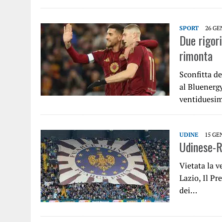
SPORT
26 GE
Due rigor
rimonta
Sconfitta d
al Bluenerg
ventiduesi
UDINE
15 GE
Udinese-Ro
Vietata la v
Lazio, Il Pr
dei…