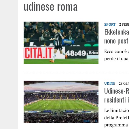
udinese roma
SPORT
2 FEB
Ekkelenka
nono posto
Ecco com’è 
perde il qu
UDINE
28 GE
Udinese-Ro
residenti 
Le limitazio
della Prefet
programma 