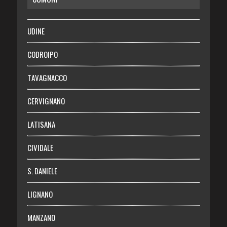
RISPARMIO
SALUTE
UDINE
Necrologie
CODROIPO
Chi siamo
TAVAGNACCO
Abbonati
CERVIGNANO
Login
LATISANA
CIVIDALE
S. DANIELE
LIGNANO
MANZANO