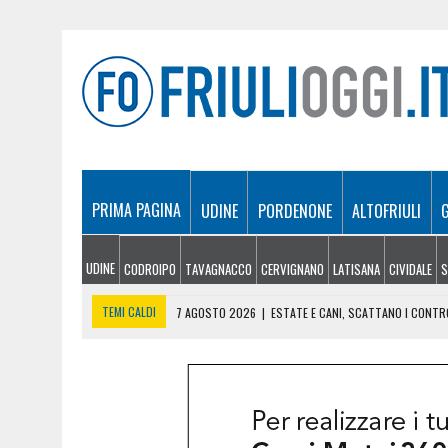
PRIMA PAGINA
UDINE
PORDENONE
ALTOFRIULI
UDINE
CODROIPO
TAVAGNACCO
CERVIGNANO
LATISANA
CIVIDALE
S
TEMI CALDI
7 AGOSTO 2026
|
ESTATE E CANI, SCATTANO I CONTRO
7 AGOSTO 2026
|
IL BANCHETTO DELLA LIMONATA PER COMPRARSI IL 
7 AGOSTO 2026
|
EMERGENZA INCENDI IN FRIULI: CINQUE ROGHI ANCO
7 AGOSTO 2026
|
“MÖČIZÄ ANU IT”: A OSEACCO TORNA LA FESTA DEL