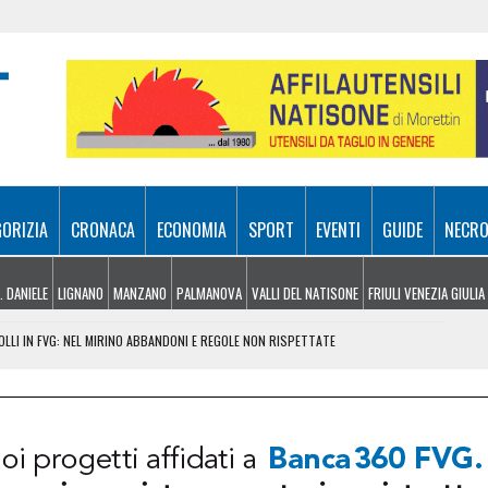
GORIZIA
CRONACA
ECONOMIA
SPORT
EVENTI
GUIDE
NECRO
. DANIELE
LIGNANO
MANZANO
PALMANOVA
VALLI DEL NATISONE
FRIULI VENEZIA GIULIA
LLI IN FVG: NEL MIRINO ABBANDONI E REGOLE NON RISPETTATE
CIAO, PARLA LA POLIZIA LOCALE: “ECCO COSA È SUCCESSO”
RA ATTIVI, ELICOTTERI IN AZIONE SUI MONTI
 FRICO RESIANO TRA SAPORE, TRADIZIONE E MEMORIA