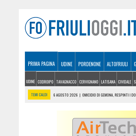
PRIMA PAGINA
UDINE
PORDENONE
ALTOFRIULI
UDINE
CODROIPO
TAVAGNACCO
CERVIGNANO
LATISANA
CIVIDALE
S
TEMI CALDI
6 AGOSTO 2026
|
OMICIDIO DI GEMONA, RESPINTI I DO
6 AGOSTO 2026
|
IO SONO FRIULI VENEZIA GIULIA SBARCA NELL’AREA
6 AGOSTO 2026
|
IN AUTO A UDINE CON MARIJUANA ED EROINA: IN C
6 AGOSTO 2026
|
INCENDI: LA SITUAZIONE A CHIUSAFORTE, MALBOR