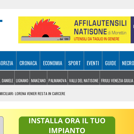
GORIZIA
CRONACA
ECONOMIA
SPORT
EVENTI
GUIDE
NECRO
. DANIELE
LIGNANO
MANZANO
PALMANOVA
VALLI DEL NATISONE
FRIULI VENEZIA GIULIA
MICILIARI: LORENA VENIER RESTA IN CARCERE
 DI SERVIZIO DI GONARS NORD
ASA UN MARKET DELLA DROGA
GHETTO E PADRICIANO