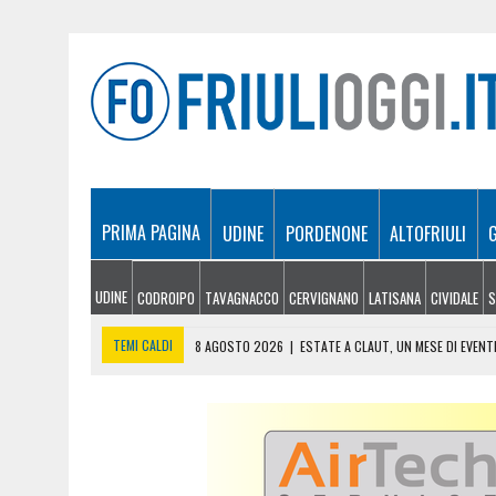
PRIMA PAGINA
UDINE
PORDENONE
ALTOFRIULI
UDINE
CODROIPO
TAVAGNACCO
CERVIGNANO
LATISANA
CIVIDALE
S
TEMI CALDI
8 AGOSTO 2026
|
ESTATE A CLAUT, UN MESE DI EVEN
8 AGOSTO 2026
|
ULTRALEGGERO PRECIPITA A PASIA
7 AGOSTO 2026
|
ESTATE E CANI, SCATTANO I CONTROLLI IN FVG: N
7 AGOSTO 2026
|
IL BANCHETTO DELLA LIMONATA PER COMPRARSI IL 
8 AGOSTO 2026
|
CARO ENERGIA, NUOVA STANGATA SULLE IMPRESE FV