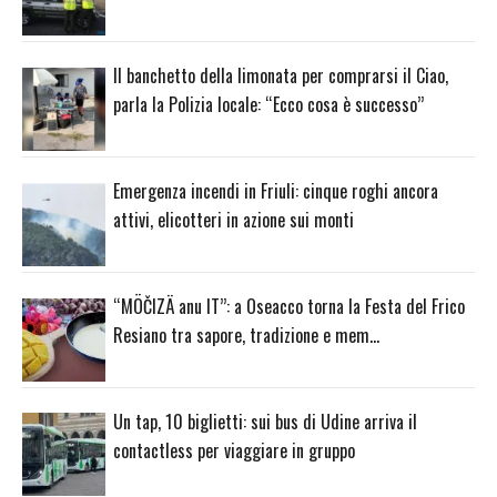
Il banchetto della limonata per comprarsi il Ciao,
parla la Polizia locale: “Ecco cosa è successo”
Emergenza incendi in Friuli: cinque roghi ancora
attivi, elicotteri in azione sui monti
“MÖČIZÄ anu IT”: a Oseacco torna la Festa del Frico
Resiano tra sapore, tradizione e mem…
Un tap, 10 biglietti: sui bus di Udine arriva il
contactless per viaggiare in gruppo