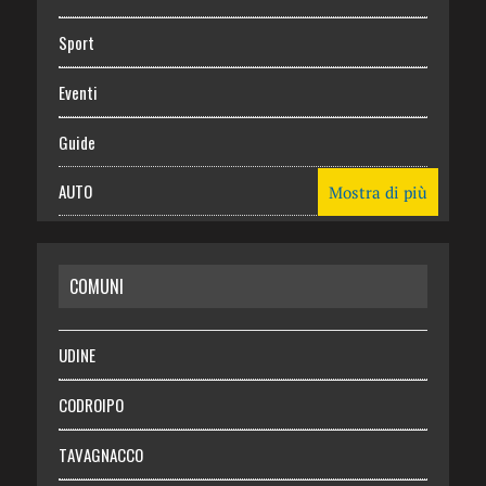
Sport
Eventi
Guide
AUTO
Mostra di più
CASA
COMUNI
RISPARMIO
SALUTE
UDINE
Necrologie
CODROIPO
Chi siamo
TAVAGNACCO