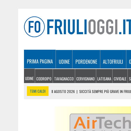
PRIMA PAGINA
UDINE
PORDENONE
ALTOFRIULI
UDINE
CODROIPO
TAVAGNACCO
CERVIGNANO
LATISANA
CIVIDALE
S
TEMI CALDI
8 AGOSTO 2026
|
SICCITÀ SEMPRE PIÙ GRAVE IN FRIUL
8 AGOSTO 2026
|
CARO ENERGIA, NUOVA STANGATA SULLE IMPRESE FV
8 AGOSTO 2026
|
ESTATE A CLAUT, UN MESE DI EVENTI TRA MUSICA
8 AGOSTO 2026
|
ULTRALEGGERO PRECIPITA A PASIANO E FINISCE 