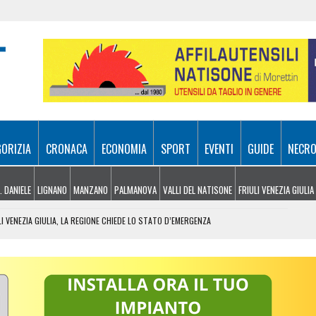
GORIZIA
CRONACA
ECONOMIA
SPORT
EVENTI
GUIDE
NECRO
. DANIELE
LIGNANO
MANZANO
PALMANOVA
VALLI DEL NATISONE
FRIULI VENEZIA GIULIA
I VENEZIA GIULIA, LA REGIONE CHIEDE LO STATO D’EMERGENZA
G: IN UN SOLO MESE BOLLETTE SU DI OLTRE IL 10%
, MONTAGNA E CULTURA: IL PROGRAMMA FINO A SETTEMBRE
INCASTRATO SU UN ALBERO: PASSEGGERO GRAVISSIMO