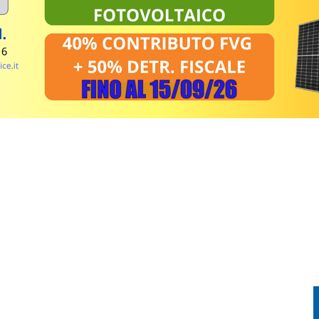
L TRIANGOLARE TRA UDINESE, BARCELLONA E NOTTINGHAM FOREST