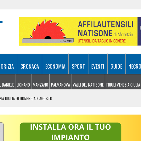
GORIZIA
CRONACA
ECONOMIA
SPORT
EVENTI
GUIDE
NECRO
. DANIELE
LIGNANO
MANZANO
PALMANOVA
VALLI DEL NATISONE
FRIULI VENEZIA GIULIA
EZIA GIULIA DI DOMENICA 9 AGOSTO
LAGGIO DELL’ARTE DEL CITTÀ FIERA
AL LISERT: IL ROGO DI SELZ È SOTTO CONTROLLO
SA A SAPPADA, VENTENNE FERITO A BARCIS