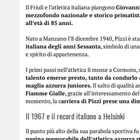
Il Friuli e l’atletica italiana piangono
Giovanni
mezzofondo nazionale e storico primatista
all’età di 85 anni.
Nato a Manzano l’8 dicembre 1940, Pizzi è sta
italiana degli anni Sessanta
, simbolo di una
e spirito di appartenenza.
I primi passi nell’atletica li mosse a Cormons, 
talento emerse presto, tanto da condurlo 
maglia azzurra juniores.
Il salto di qualità 
Fiamme Gialle
, grazie all’interessamento de
momento, la c
arriera di Pizzi prese una d
Il 1967 e il record italiano a Helsinki
Il punto più alto della sua parabola sportiva fu
pagina memorabile dell’atletica azzurra st