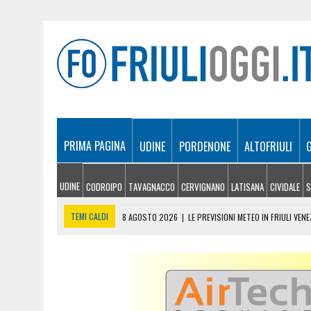
PRIMA PAGINA
UDINE
PORDENONE
ALTOFRIULI
UDINE
CODROIPO
TAVAGNACCO
CERVIGNANO
LATISANA
CIVIDALE
S
TEMI CALDI
8 AGOSTO 2026
|
LE PREVISIONI METEO IN FRIULI VEN
8 AGOSTO 2026
|
GLI ARTISTI DI MARTIGNACCO PROTAGONISTI AL VIL
8 AGOSTO 2026
|
INCENDI TRA MONFALCONE E DUINO, RIAPERTA L’A4 
8 AGOSTO 2026
|
DOPPIO INTERVENTO IN MONTAGNA: DONNA SOCCOR