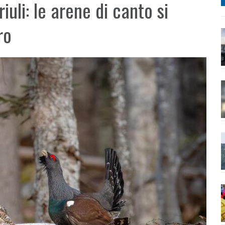
iuli: le arene di canto si
ro