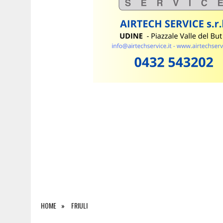
7 AGOSTO 2026
|
ESTATE E CANI, SCATTANO I CONTROLLI IN FVG: N
HOME
FRIULI