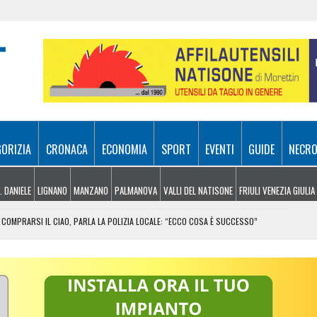
GORIZIA
CRONACA
ECONOMIA
SPORT
EVENTI
GUIDE
NECRO
. DANIELE
LIGNANO
MANZANO
PALMANOVA
VALLI DEL NATISONE
FRIULI VENEZIA GIULIA
COMPRARSI IL CIAO, PARLA LA POLIZIA LOCALE: “ECCO COSA È SUCCESSO”
RA ATTIVI, ELICOTTERI IN AZIONE SUI MONTI
 FRICO RESIANO TRA SAPORE, TRADIZIONE E MEMORIA
IL CONTACTLESS PER VIAGGIARE IN GRUPPO