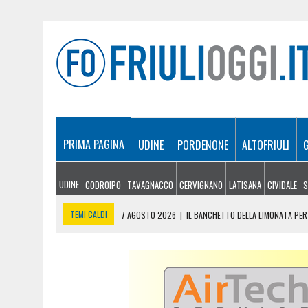
PRIMA PAGINA
UDINE
PORDENONE
ALTOFRIULI
UDINE
CODROIPO
TAVAGNACCO
CERVIGNANO
LATISANA
CIVIDALE
S
TEMI CALDI
7 AGOSTO 2026
|
IL BANCHETTO DELLA LIMONATA PER 
7 AGOSTO 2026
|
EMERGENZA INCENDI IN FRIULI: CINQUE ROGHI ANCO
7 AGOSTO 2026
|
“MÖČIZÄ ANU IT”: A OSEACCO TORNA LA FESTA DEL
7 AGOSTO 2026
|
UN TAP, 10 BIGLIETTI: SUI BUS DI UDINE ARRIVA 