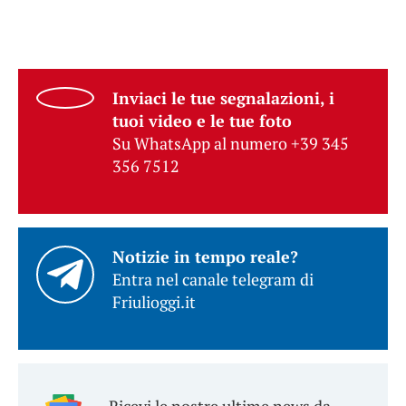
Inviaci le tue segnalazioni, i
tuoi video e le tue foto
Su WhatsApp al numero +39 345
356 7512
Notizie in tempo reale?
Entra nel canale telegram di
Friulioggi.it