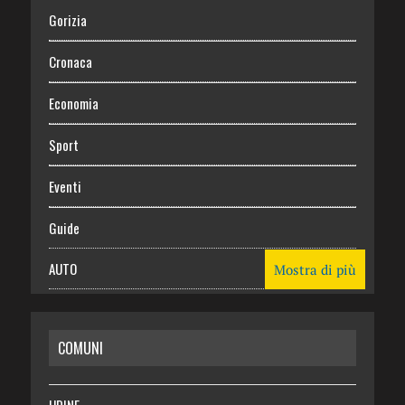
Gorizia
Cronaca
Economia
Sport
Eventi
Guide
AUTO
Mostra di più
CASA
COMUNI
RISPARMIO
SALUTE
UDINE