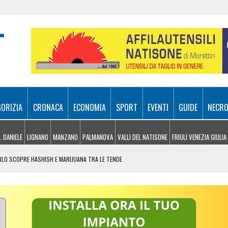
GORIZIA
CRONACA
ECONOMIA
SPORT
EVENTI
GUIDE
NECRO
. DANIELE
LIGNANO
MANZANO
PALMANOVA
VALLI DEL NATISONE
FRIULI VENEZIA GIULIA
ARLO SCOPRE HASHISH E MARIJUANA TRA LE TENDE
 DA ROMA 213,8 MILIONI PER TRIESTE, UDINE E SISSA
ER SPEGNERE I ROGHI IN FVG, LA SITUAZIONE
L TRIANGOLARE TRA UDINESE, BARCELLONA E NOTTINGHAM FOREST