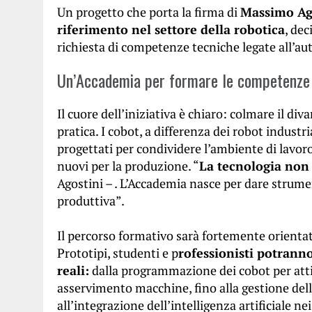
Un progetto che porta la firma di
Massimo Ago
riferimento nel settore della robotica
, de
richiesta di competenze tecniche legate all’au
Un’Accademia per formare le competenze 
Il cuore dell’iniziativa è chiaro: colmare il di
pratica. I cobot, a differenza dei robot industri
progettati per condividere l’ambiente di lavo
nuovi per la produzione. “
La tecnologia non 
Agostini – . L’Accademia nasce per dare strument
produttiva”.
Il percorso formativo sarà fortemente orientato 
Prototipi, studenti e p
rofessionisti potrann
reali:
dalla programmazione dei cobot per atti
asservimento macchine, fino alla gestione del
all’integrazione dell’intelligenza artificiale ne