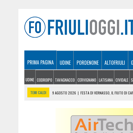
PRIMA PAGINA
UDINE
PORDENONE
ALTOFRIULI
UDINE
CODROIPO
TAVAGNACCO
CERVIGNANO
LATISANA
CIVIDALE
S
TEMI CALDI
9 AGOSTO 2026
|
FESTA DI VERNASSO, IL FIUTO DI C
9 AGOSTO 2026
|
FONDI ALLE UNIVERSITÀ DEL FRIULI VENEZIA GIULIA:
9 AGOSTO 2026
|
IL VENTO RAVVIVA GLI INCENDI: NOTTE DI LAVORO P
8 AGOSTO 2026
|
FRIULI VENEZIA GIULIA CUP, STADIO PIENO PER I