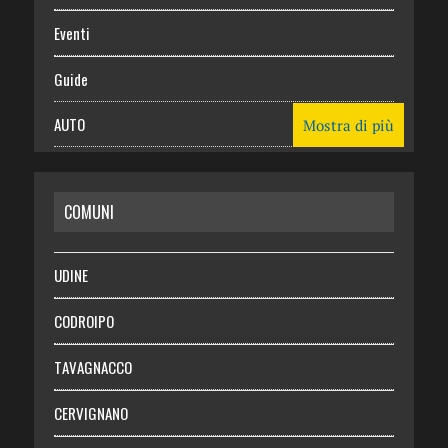
Eventi
Guide
AUTO
Mostra di più
CASA
COMUNI
RISPARMIO
SALUTE
UDINE
Necrologie
CODROIPO
Chi siamo
TAVAGNACCO
Abbonati
CERVIGNANO
Login