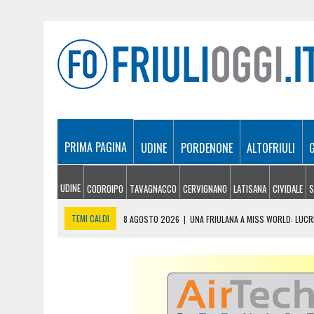
PRIMA PAGINA
UDINE
PORDENONE
ALTOFRIULI
UDINE
CODROIPO
TAVAGNACCO
CERVIGNANO
LATISANA
CIVIDALE
S
TEMI CALDI
8 AGOSTO 2026
|
UNA FRIULANA A MISS WORLD: LUCRE
8 AGOSTO 2026
|
INCENDI, ANCORA FIAMME NEI BOSCHI DEL FRIULI: L
8 AGOSTO 2026
|
ELETTRA BERNARDIS TRA LE MIGLIORI AL MONDO: È
8 AGOSTO 2026
|
BURRO E FORMAGGI VENDUTI COME FRIULANI, MAXI 