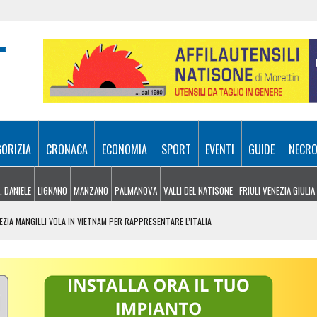
GORIZIA
CRONACA
ECONOMIA
SPORT
EVENTI
GUIDE
NECRO
. DANIELE
LIGNANO
MANZANO
PALMANOVA
VALLI DEL NATISONE
FRIULI VENEZIA GIULIA
ZIA MANGILLI VOLA IN VIETNAM PER RAPPRESENTARE L’ITALIA
A SITUAZIONE
 NONA AI MONDIALI UNDER 20 DI EUGENE
MULTA PER UN’AZIENDA DELL’ALTO FRIULI