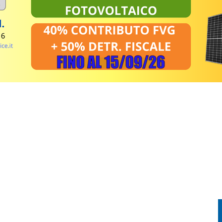
L TRIANGOLARE TRA UDINESE, BARCELLONA E NOTTINGHAM FOREST