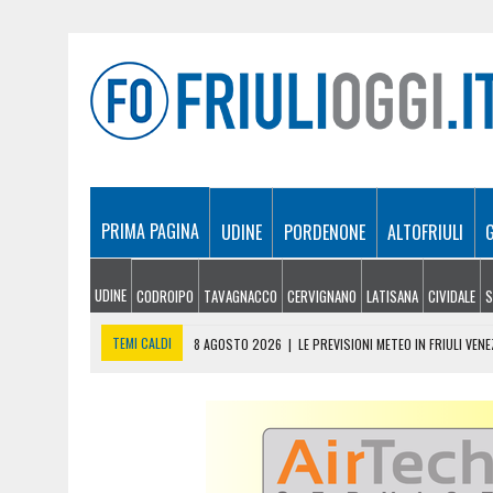
PRIMA PAGINA
UDINE
PORDENONE
ALTOFRIULI
UDINE
CODROIPO
TAVAGNACCO
CERVIGNANO
LATISANA
CIVIDALE
S
TEMI CALDI
8 AGOSTO 2026
|
LE PREVISIONI METEO IN FRIULI VEN
8 AGOSTO 2026
|
GLI ARTISTI DI MARTIGNACCO PROTAGONISTI AL VIL
8 AGOSTO 2026
|
INCENDI TRA MONFALCONE E DUINO, RIAPERTA L’A4 
8 AGOSTO 2026
|
DOPPIO INTERVENTO IN MONTAGNA: DONNA SOCCOR