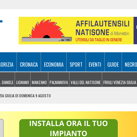
GORIZIA
CRONACA
ECONOMIA
SPORT
EVENTI
GUIDE
NECRO
. DANIELE
LIGNANO
MANZANO
PALMANOVA
VALLI DEL NATISONE
FRIULI VENEZIA GIULIA
EZIA GIULIA DI DOMENICA 9 AGOSTO
LAGGIO DELL’ARTE DEL CITTÀ FIERA
AL LISERT: IL ROGO DI SELZ È SOTTO CONTROLLO
SA A SAPPADA, VENTENNE FERITO A BARCIS