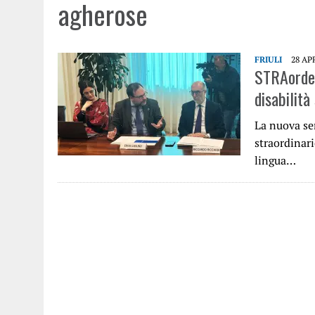
agherose
FRIULI
28 AP
STRAorden
disabilità
La nuova ser
straordinari
lingua…