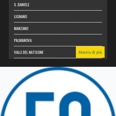
S. DANIELE
LIGNANO
MANZANO
PALMANOVA
VALLI DEL NATISONE
Mostra di più
Friuli Venezia Giulia
TRICESIMO
TARCENTO
GEMONA DEL FRIULI
TOLMEZZO