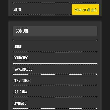
AUTO
Mostra di più
CASA
COMUNI
RISPARMIO
SALUTE
UDINE
Necrologie
CODROIPO
Chi siamo
TAVAGNACCO
Abbonati
CERVIGNANO
Login
LATISANA
CIVIDALE