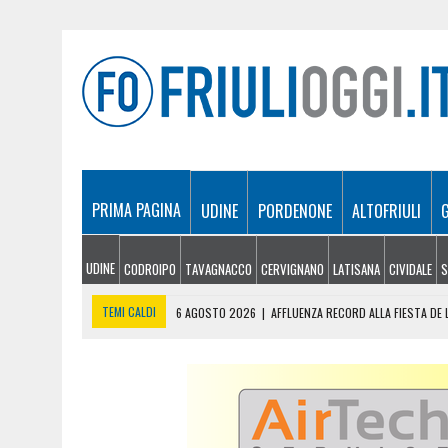
PRIMA PAGINA
UDINE
PORDENONE
ALTOFRIULI
UDINE
CODROIPO
TAVAGNACCO
CERVIGNANO
LATISANA
CIVIDALE
S
TEMI CALDI
6 AGOSTO 2026
|
AFFLUENZA RECORD ALLA FIESTA DE L
6 AGOSTO 2026
|
DONAZIONE DI SANGUE, LA SEZIONE UNIVERSITARIA 
6 AGOSTO 2026
|
LE SEDONERE DELLA VALCELLINA TORNANO A CLAUT
6 AGOSTO 2026
|
VENDONO LIMONATA PER COMPRARSI UN CIAO, MA 