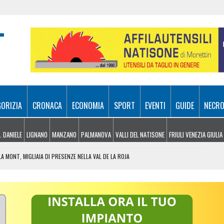
GORIZIA
CRONACA
ECONOMIA
SPORT
EVENTI
GUIDE
NECRO
. DANIELE
LIGNANO
MANZANO
PALMANOVA
VALLI DEL NATISONE
FRIULI VENEZIA GIULIA
A MONT, MIGLIAIA DI PRESENZE NELLA VAL DE LA ROJA
AFDS DI UDINE COMPIE 42 ANNI
 NEL DOCUFILM “FORA PAL MONT”
UN PASSANTE LI SEGNALA