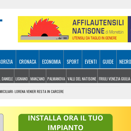
GORIZIA
CRONACA
ECONOMIA
SPORT
EVENTI
GUIDE
NECRO
. DANIELE
LIGNANO
MANZANO
PALMANOVA
VALLI DEL NATISONE
FRIULI VENEZIA GIULIA
MICILIARI: LORENA VENIER RESTA IN CARCERE
 DI SERVIZIO DI GONARS NORD
ASA UN MARKET DELLA DROGA
GHETTO E PADRICIANO