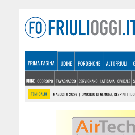
PRIMA PAGINA
UDINE
PORDENONE
ALTOFRIULI
UDINE
CODROIPO
TAVAGNACCO
CERVIGNANO
LATISANA
CIVIDALE
S
TEMI CALDI
6 AGOSTO 2026
|
OMICIDIO DI GEMONA, RESPINTI I DO
6 AGOSTO 2026
|
IO SONO FRIULI VENEZIA GIULIA SBARCA NELL’AREA
6 AGOSTO 2026
|
IN AUTO A UDINE CON MARIJUANA ED EROINA: IN C
6 AGOSTO 2026
|
INCENDI: LA SITUAZIONE A CHIUSAFORTE, MALBOR